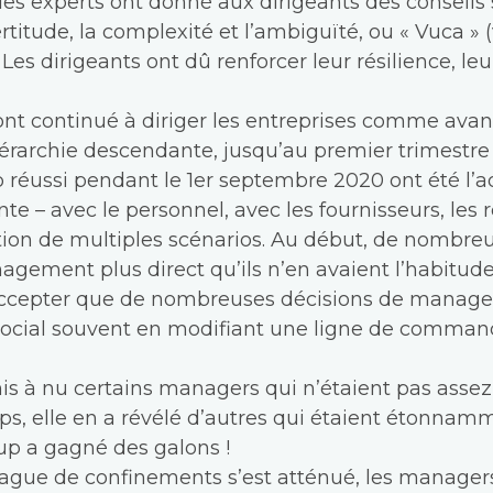
es experts ont donné aux dirigeants des conseils 
ncertitude, la complexité et l’ambiguïté, ou « Vuca » (
Les dirigeants ont dû renforcer leur résilience, leur
ont continué à diriger les entreprises comme ava
iérarchie descendante, jusqu’au premier trimestre
 réussi pendant le 1er septembre 2020 ont été l’ad
 – avec le personnel, avec les fournisseurs, les r
stion de multiples scénarios. Au début, de nombreu
gement plus direct qu’ils n’en avaient l’habitude
ccepter que de nombreuses décisions de manag
 social souvent en modifiant une ligne de comma
mis à nu certains managers qui n’étaient pas assez 
s, elle en a révélé d’autres qui étaient étonnamm
up a gagné des galons !
 vague de confinements s’est atténué, les manag