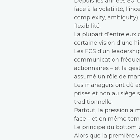
Depuis les années 80, d
face à la volatilité, l’i
complexity, ambiguity). 
flexibilité.
La plupart d’entre eux 
certaine vision d’une h
Les FCS d’un leadership
communication fréquente
actionnaires – et la ge
assumé un rôle de mana
Les managers ont dû a
prises et non au siège
traditionnelle.
Partout, la pression a 
face – et en même temp
Le principe du bottom 
Alors que la première