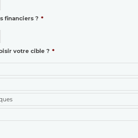
 financiers ?
*
isir votre cible ?
*
iques