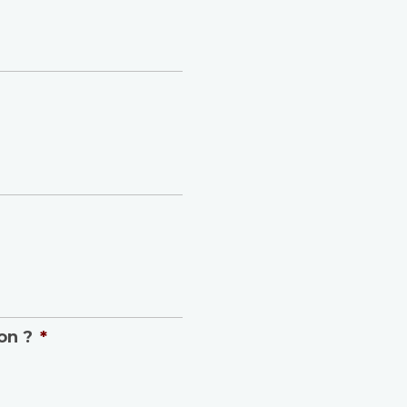
on ?
*