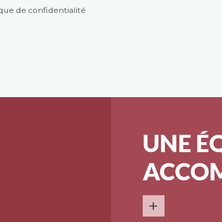
ique de confidentialité
UNE É
ACCO
+