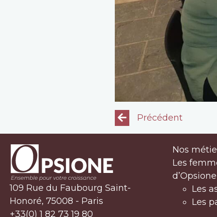
Précédent
Nos métie
Les femm
d’Opsione
109 Rue du Faubourg Saint-
Les a
Honoré, 75008 - Paris
Les p
+33(0) 1 82 73 19 80