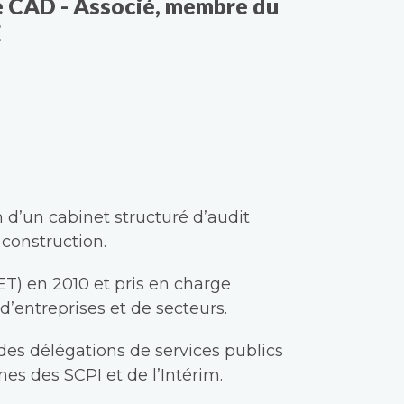
e CAD - Associé, membre du
E
n d’un cabinet structuré d’audit
 construction.
T) en 2010 et
p
ris en charge
 d’entreprises et de secteurs.
 des délégations de services
p
ublics
es des SCPI et de l’Intérim.