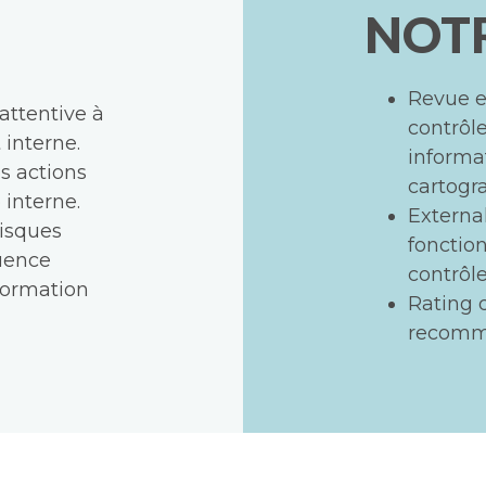
NOT
Revue et
 attentive à
contrôle
 interne.
informat
s actions
cartogra
interne.
External
risques
fonctio
uence
contrôl
nformation
Rating 
recomma