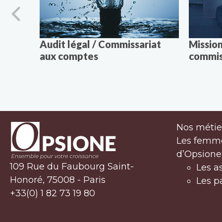
Audit légal / Commissariat
Missio
aux comptes
commis
Nos métie
Les femm
d’Opsione
109 Rue du Faubourg Saint-
Les a
Honoré, 75008 - Paris
Les p
+33(0) 1 82 73 19 80