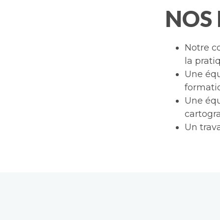
NOS
Notre c
la prati
Une équi
formati
Une équ
cartogra
Un trava