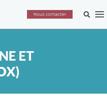
Nous contacter
NE ET
OX)